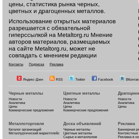
цены, статистика рынка черных,
цветных и драгоценных металлов.
Использование открытых материалов
разрешается с обязательной
гиперссылкой на Metaltorg.ru Мнение
авторов материалов, размещаемых
на сайте Metaltorg.ru, может не
совпадать с мнением редакции
Контакты
Подписка
Реклама
Яндекс-Дзен
RSS
Twitter
Facebook
ВКонтак
Черные металлы
Цветные металлы
Драгоцен
Новости
Новости
Новости
Аналитика
Аналитика
Аналитика
Цены
Цены
Цены
Коммерческие предложения
Коммерческие предложения
Металлоторговля
Доска объявлений
Реклама
Каталог организаций
Черные металлы
Баннерная р
Металлургический маркетплейс
Цветные металлы
Контекстные
Сырье и металлолом
Реклама в н